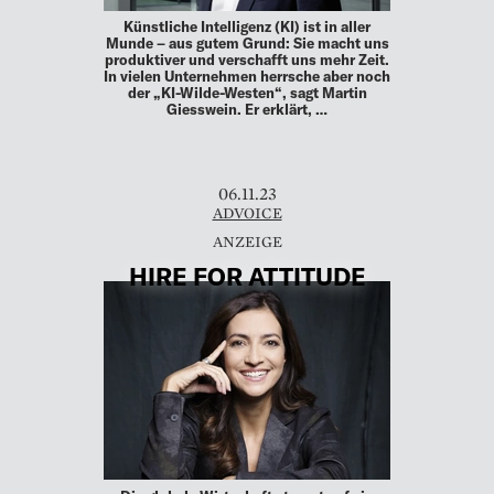
Künstliche Intelligenz (KI) ist in aller
Munde – aus gutem Grund: Sie macht uns
produktiver und verschafft uns mehr Zeit.
In vielen Unternehmen herrsche aber noch
der „KI-Wilde-Westen“, sagt Martin
Giesswein. Er erklärt, …
06.11.23
ADVOICE
HIRE FOR ATTITUDE