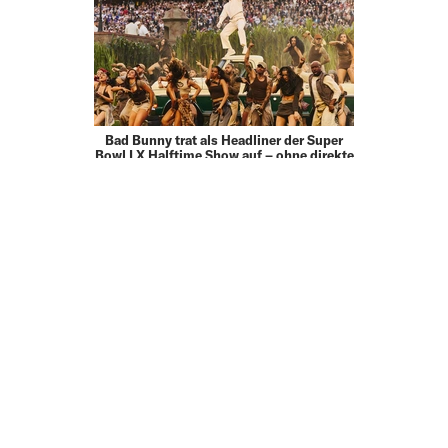
Bad Bunny trat als Headliner der Super
Bowl LX Halftime Show auf – ohne direkte
Gage. Die NFL bezahlt traditionell keine
Auftrittsvergütung und übernimmt
lediglich Produktions- und Reisekosten.
Branchenanalysen zeigen …
MEHR