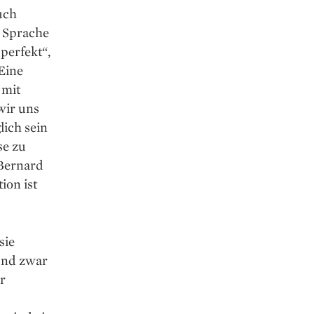
uch
n Sprache
perfekt“,
 Eine
 mit
wir uns
lich sein
se zu
 Bernard
ion ist
sie
 und zwar
r