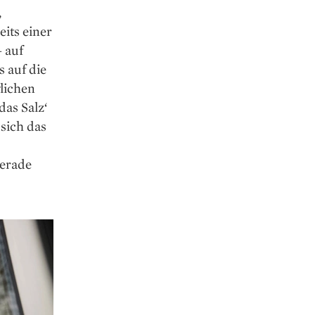
,
its einer
 auf
s auf die
lichen
das Salz‘
sich das
gerade