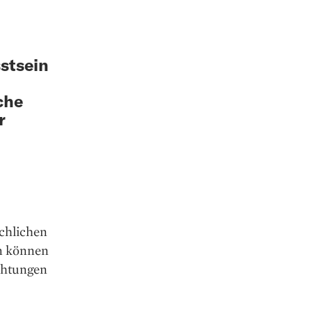
stsein
che
r
schlichen
en können
achtungen