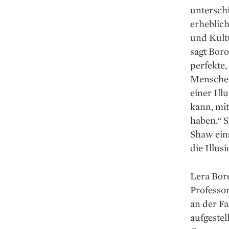
unterschi
erheblic
und Kult
sagt Boro
perfekte,
Menschen,
einer Ill
kann, mit
haben.“ 
Shaw ein
die Illusi
Lera Boro
Professor
an der Fa
aufgestel