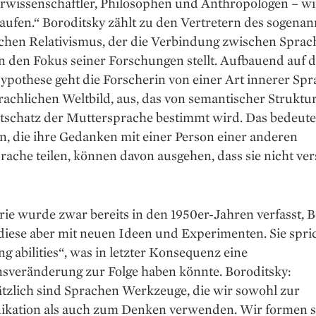
wissenschaftler, Philosophen und Anthropologen – wir
aufen.“ Boroditsky zählt zu den Vertretern des sogena
ischen Relativismus, der die Verbindung zwischen Spra
 den Fokus seiner Forschungen stellt. Aufbauend auf d
pothese geht die Forscherin von einer Art innerer Sp
achlichen Weltbild, aus, das von semantischer Struktu
schatz der Muttersprache bestimmt wird. Das bedeute
, die ihre Gedanken mit einer Person einer anderen
ache teilen, können davon ausgehen, dass sie nicht ve
ie wurde zwar bereits in den 1950er-Jahren verfasst, 
diese aber mit neuen Ideen und Experimenten. Sie spri
ng abilities“, was in letzter Konsequenz eine
nsveränderung zur Folge haben könnte. Boroditsky:
tzlich sind Sprachen Werkzeuge, die wir sowohl zur
ation als auch zum Denken verwenden. Wir formen s