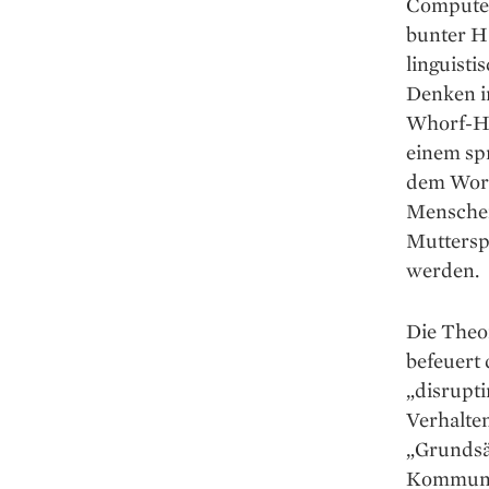
Computer
bunter H
linguist
Denken in
Whorf-Hy
einem spr
dem Wort
Menschen
Mutterspr
werden.
Die Theor
befeuert 
„disrupti
Verhalte
„Grundsä
Kommunik