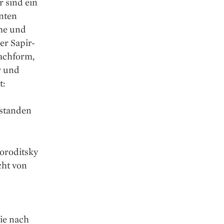
 sind ein
nnten
che und
er Sapir-
rachform,
r und
t:
rstanden
Boroditsky
cht von
ie nach