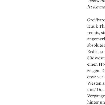
bezeichne
ist Keyn
Greifbar
Kuuk Tha
rechts, s
angemerkt
absolute
Erde“, so
Südwesten
einen Hör
zeigen. D
etwa verl
Westen sa
uns.‘ Doc
Vergangen
hinter u