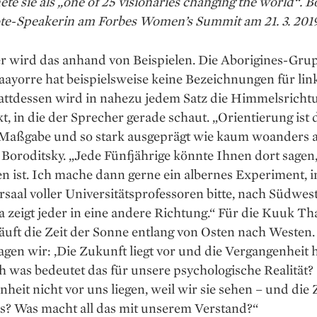
te sie als „one of 25 visionaries changing the world“. B
ote-Speakerin am Forbes Women’s Summit am 21. 3. 2019
er wird das anhand von Beispielen. Die Aborigines-Gru
ayorre hat beispielsweise keine Bezeichnungen für lin
tattdessen wird in nahezu jedem Satz die Himmelsricht
, in die der Sprecher gerade schaut. „Orientierung ist 
 Maßgabe und so stark ausgeprägt wie kaum woanders a
 Boroditsky. „Jede Fünfjährige könnte Ihnen dort sagen
 ist. Ich mache dann gerne ein albernes Experiment, i
saal voller Universitäts­professoren bitte, nach Südwes
a zeigt jeder in eine andere Richtung.“ Für die Kuuk T
äuft die Zeit der Sonne entlang von Osten nach Westen.
gen wir: ‚Die Zukunft liegt vor und die Vergangenheit 
h was bedeutet das für unsere psychologische Realität? 
heit nicht vor uns liegen, weil wir sie sehen – und die
ns? Was macht all das mit unserem Verstand?“