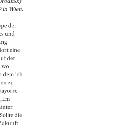
oroditsky
 in Wien.
ppe der
ks und
ung
dort eine
uf der
, wo
n dem ich
ten zu
haayorre
 „Im
hinter
Sollte die
 Zukunft