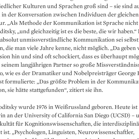
edlicher Kulturen und Sprachen groß sind – sie sind a
h in der Konversation zwischen Individuen der gleiche
ur. „Als Methode der Kommunikation ist Sprache nicht 
ditsky, „und gleichzeitig ist es die beste, die wir haben.“
 absolut unmissverständliche Kommunikation sei selbst
 die man viele Jahre kenne, nicht möglich. „Da geben 
usion hin und sind oft schockiert, dass es überhaupt mög
 seinem langjährigen Partner so große Missverständnis
So, wie es der Dramatiker und Nobelpreisträger George
st formulierte: „Das größte Problem in der Kommunikat
on, sie hätte stattgefunden“, zitiert sie ihn.
ditsky wurde 1976 in Weißrussland geboren. Heute ist 
in an der University of California San Diego (UCSD) –
kultät für Kognitionswissenschaften, die interdisziplinä
lt ist. „Psychologen, Linguisten, Neurowissenschaftler,