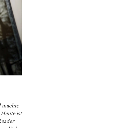
d machte
 Heute ist
Reader