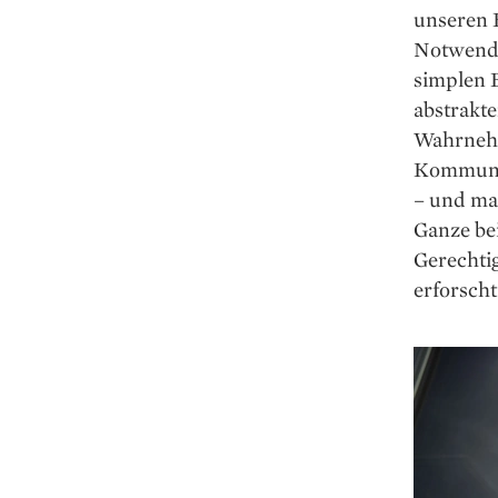
unseren 
Notwendi
simplen 
abstrakte
Wahrnehm
Kommunika
– und ma
Ganze bei
Gerechtig
erforscht