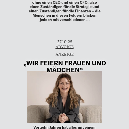
ohne einen CEO und einen CFO, also
einen Zuständigen für die Strategie und
einen Zuständigen für die Finanzen – die
Menschen in diesen Feldern blicken
jedoch mit verschiedenen …
27.10.25
ADVOICE
„WIR FEIERN FRAUEN UND
MÄDCHEN“
Vor zehn Jahren hat alles mit einem