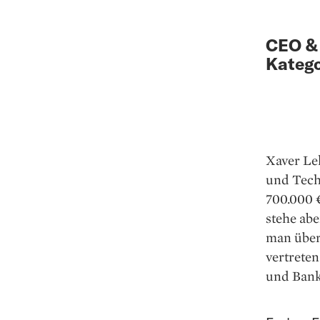
CEO & 
Katego
Xaver Le
und Techn
700.000 
stehe abe
man über
vertrete
und Bank