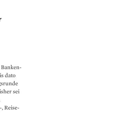
r
m Banken-
is dato
ngsrunde
sher sei
n
, Reise-