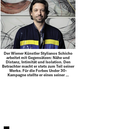
Der Wiener Künstler Stylianos Schicho
arbeitet mit Gegensätzen: Nähe und
Distanz, Intimität und Isolation. Den
Betrachter macht er stets zum Teil seiner
Werke. Für die Forbes Under 30-
Kampagne stellte er eines seiner …