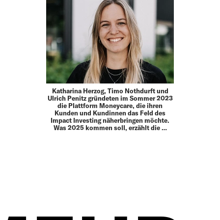
Katharina Herzog, Timo Nothdurft und
Ulrich Penitz gründeten im Sommer 2023
die Plattform Moneycare, die ihren
Kunden und Kundinnen das Feld des
Impact Investing näherbringen möchte.
Was 2025 kommen soll, erzählt die …