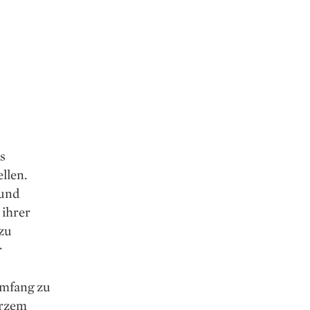
s
llen.
 und
 ihrer
 zu
r
Umfang zu
urzem