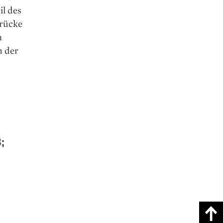
il des
Brücke
h
n der
;