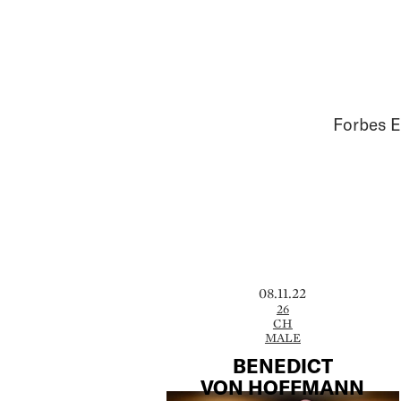
Forbes E
08.11.22
26
CH
MALE
BENEDICT
VON HOFFMANN