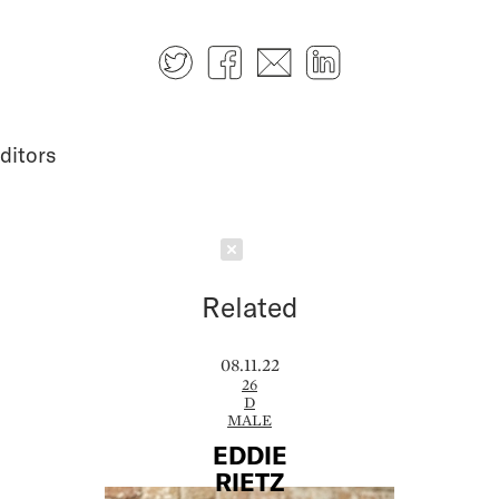
Twitter
Facebook
E-mail
LinkedIn
ditors
Schließen
Related
08.11.22
26
D
MALE
EDDIE
RIETZ