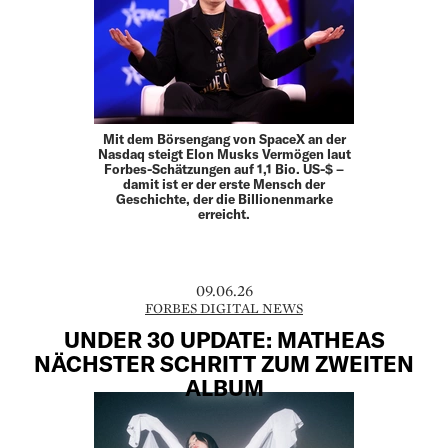
Mit dem Börsengang von SpaceX an der
Nasdaq steigt Elon Musks Vermögen laut
Forbes-Schätzungen auf 1,1 Bio. US-$ –
damit ist er der erste Mensch der
Geschichte, der die Billionenmarke
erreicht.
09.06.26
FORBES DIGITAL NEWS
UNDER 30 UPDATE: MATHEAS
NÄCHSTER SCHRITT ZUM ZWEITEN
ALBUM