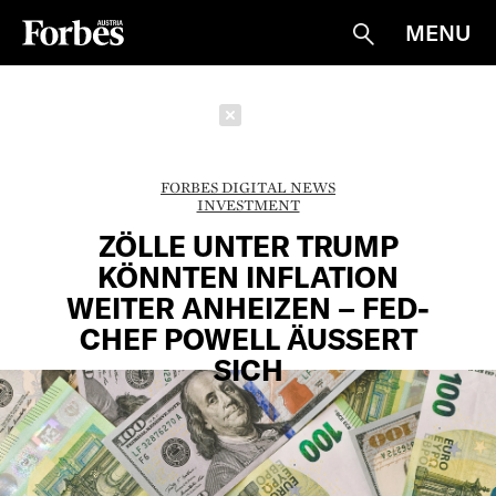
MENU
Suche
Schließen
FORBES DIGITAL NEWS
INVESTMENT
ZÖLLE UNTER TRUMP
KÖNNTEN INFLATION
WEITER ANHEIZEN – FED-
CHEF POWELL ÄUSSERT S
ICH