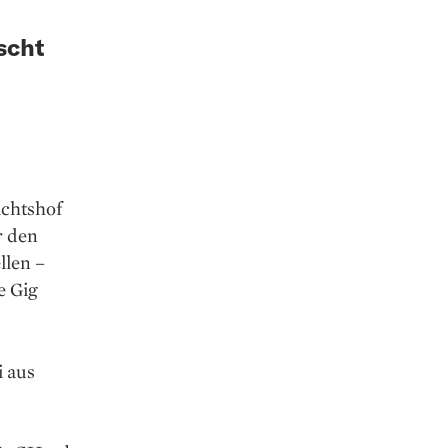
scht
ichtshof
r den
llen –
e Gig
i aus