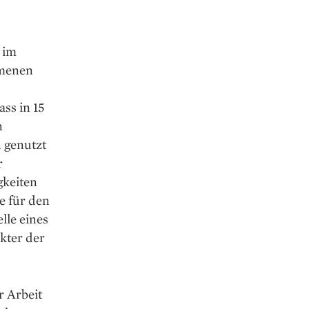
 im
mmenen
ss in 15
n
n genutzt
r
gkeiten
e für den
lle eines
kter der
r Arbeit