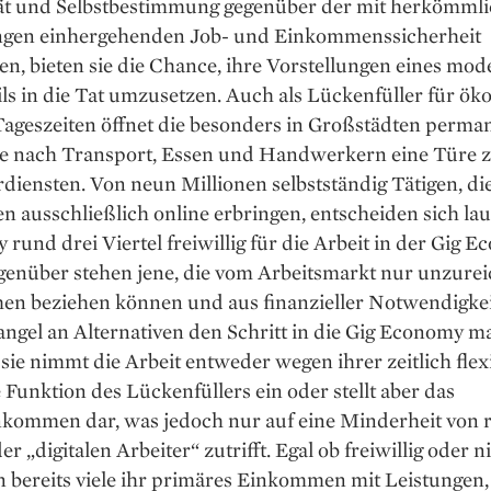
ität und Selbstbestimmung gegenüber der mit herkömml
ngen einhergehenden Job- und Einkommenssicherheit
n, bieten sie die Chance, ihre Vorstellungen eines mo
ils in die Tat umzusetzen. Auch als Lückenfüller für ö
Tageszeiten öffnet die besonders in Großstädten perma
e nach Transport, Essen und Handwerkern eine Türe 
iensten. Von neun Millionen selbstständig Tätigen, di
n ausschließlich online erbringen, entscheiden sich lau
rund drei Viertel freiwillig für die Arbeit in der Gig E
genüber stehen jene, die vom Arbeitsmarkt nur unzure
n beziehen können und aus finanzieller Notwendigke
ngel an Alternativen den Schritt in die Gig Economy m
sie nimmt die Arbeit entweder wegen ihrer zeitlich flex
 Funktion des Lückenfüllers ein oder stellt aber das
kommen dar, was jedoch nur auf eine Minderheit von 
r „digitalen Arbeiter“ zutrifft. Egal ob freiwillig oder ni
 bereits viele ihr primäres Einkommen mit Leistungen,