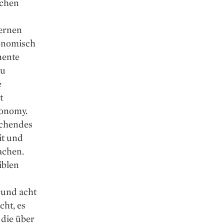
ichen
dernen
konomisch
nente
zu
e
t
conomy.
ichendes
it und
achen.
iblen
rund acht
cht, es
 die über