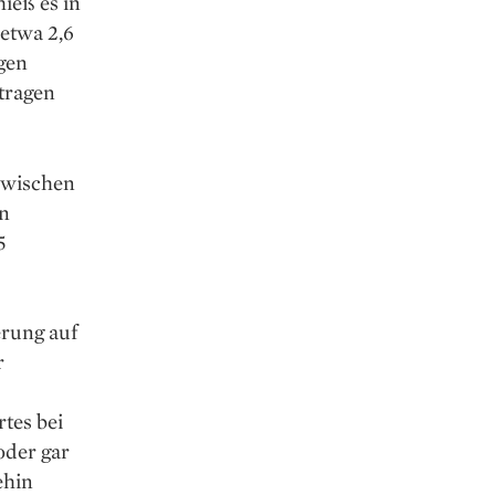
hieß es in
 etwa 2,6
gen
 tragen
zwischen
n
5
erung auf
r
tes bei
oder gar
ehin