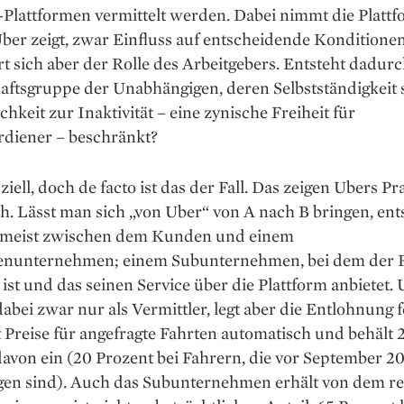
Plattformen vermittelt werden. Dabei nimmt die Plattf
Uber zeigt, zwar Einfluss auf entscheidende Konditionen
t sich aber der Rolle des Arbeitgebers. Entsteht dadurc
aftsgruppe der Un­abhängigen, deren Selbstständigkeit 
chkeit zur In­aktivität – eine zynische Freiheit für
diener – ­beschränkt?
iziell, doch de facto ist das der Fall. Das zeigen Ubers Pr
h. Lässt man sich „von Uber“ von A nach B bringen, ent
 meist zwischen dem Kunden und einem
nunternehmen; einem Subunternehmen, bei dem der 
 ist und das seinen Service über die Plattform anbietet.
dabei zwar nur als Vermittler, legt aber die Entlohnung f
 Preise für angefragte Fahrten automatisch und behält 
avon ein (20 Prozent bei Fahrern, die vor September 2
gen sind). Auch das Sub­unternehmen erhält von dem re