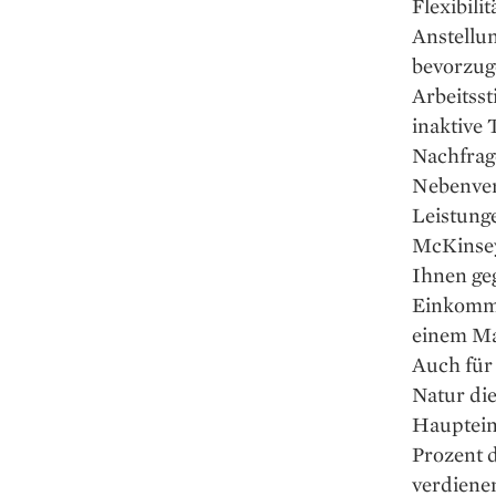
Flexibil
Anstellu
bevorzuge
Arbeitsst
inaktive 
Nachfrag
Nebenverd
Leistunge
McKinsey 
Ihnen ge
Einkomme
einem Ma
Auch für 
Natur die
Hauptein
Prozent de
verdienen