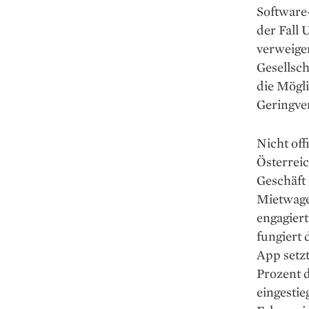
Software-
der Fall 
verweiger
Gesellsch
die Mögli
Geringver
Nicht off
Österreic
Geschäft
Mietwage
engagiert
fungiert 
App setzt
Prozent d
eingestie