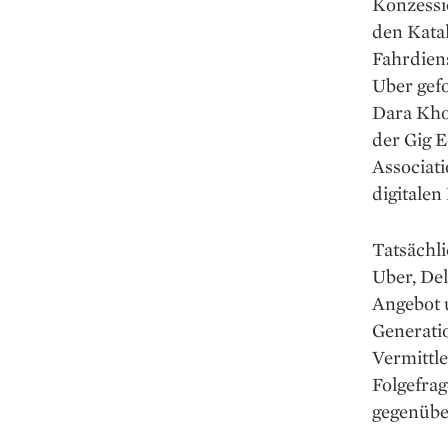
Konzessio
den Kata
Fahrdien
Uber gef
Dara Khos
der Gig 
Associati
digitalen
Tatsächli
Uber, Del
Angebot 
Generatio
Vermittle
Folgefra
gegenübe