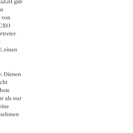
 EuGH gab
en
e von
r-CEO
rtreter
y
U, einen
e: Dienen
icht
hste
r als nur
eine
rnehmen