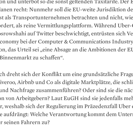
n und unterbot so die sonst geltenden Taxitarife. Der
lanen recht: Nunmehr soll die EU-weite Jurisdiktion d
st als Transport­unternehmen betrachten und nicht, wi
ordert, als reine Vermittlungsplattform. Während Ube
rowshahi auf Twitter beschwichtigt, entrüsten sich Ve
Economy bei der Computer & Communications Industr
on, das Urteil sei „eine Absage an die Ambitionen der E
 Binnenmarkt zu schaffen“.
ch dreht sich der Konflikt um eine grundsätzliche Frag
iveroo, Airbnb und Co als digitale Marktplätze, die schl
und Nach­frage zusammenführen? Oder sind sie die näc
n von Arbeit­gebern? Laut EuGH sind sie jedenfalls meh
r, weshalb sich der Regulierung im Präzedenzfall Uber 
ge aufdrängt: Welche Verantwortung kommt dem Unte
r seinen Fahrern zu?