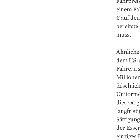
Fahrpreis
einem Fal
€ auf de
bereitste
muss.
Ähnliche
dem US-a
Fahrern 
Millionen
fälschlic
Uniforme
diese ab
langfrist
Sättigun
der Essen
einziges