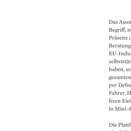
Das Ausma
Begriff,
Präsenz d
Beratung
EU-Indus
selbststä
haben, u
gesamten
per Defi
Fahrer, H
fixen Ein
in Mini-A
Die Platt