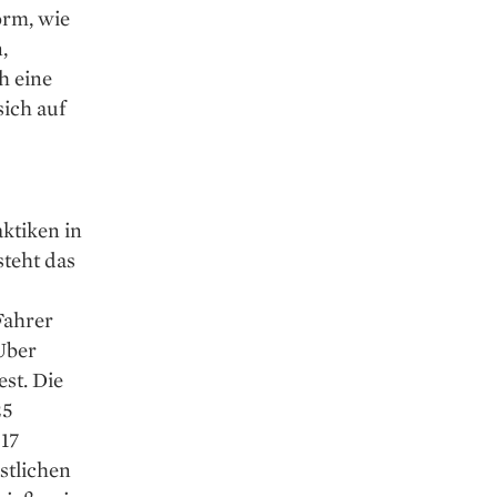
orm, wie
,
h eine
sich auf
aktiken in
steht das
Fahrer
 Uber
est. Die
25
017
stlichen