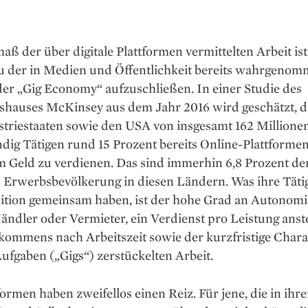
ß der über digitale Plattformen vermittelten Arbeit ist
 zu der in Medien und Öffentlichkeit bereits wahrgeno
er „Gig Economy“ aufzuschließen. In einer Studie des
shauses McKinsey aus dem Jahr 2016 wird geschätzt, da
triestaaten sowie den USA von insgesamt 162 Millione
ndig Tätigen rund 15 Prozent bereits Online-Plattforme
m Geld zu verdienen. Das sind immerhin 6,8 Prozent de
 Erwerbsbevölkerung in diesen Ländern. Was ihre Täti
nition gemeinsam haben, ist der hohe Grad an Autonomi
ändler oder Vermieter, ein Verdienst pro Leistung anste
kommens nach Arbeitszeit sowie der kurzfristige Chara
ufgaben („Gigs“) zerstückelten Arbeit.
formen haben zweifellos einen Reiz. Für jene, die in ihre