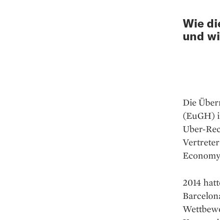
Wie di
und wi
Die Überr
(EuGH) i
Uber-Rech
Vertreter
Economy 
2014 hatt
Barcelona
Wettbewe