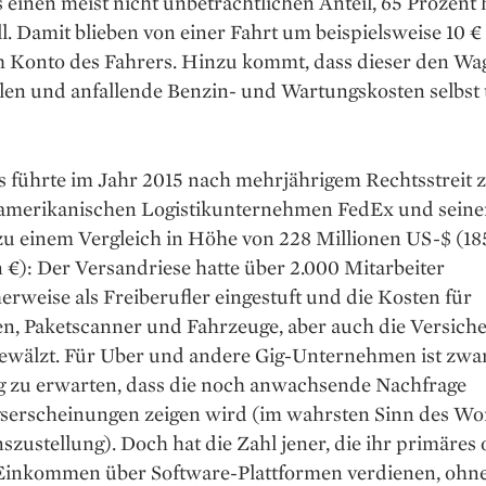
 einen meist nicht unbeträchtlichen Anteil, 65 Prozent 
l. Damit blieben von einer Fahrt um beispielsweise 10 €
m Konto des Fahrers. Hinzu kommt, dass dieser den Wa
llen und anfallende Benzin- und Wartungskosten selbst
s führte im Jahr 2015 nach mehrjährigem Rechtsstreit 
merikanischen Logistikunternehmen FedEx und seine
zu einem Vergleich in Höhe von 228 Millionen US-$ (18
 €): Der Versand­riese hatte über 2.000 Mitarbeiter
herweise als ­Freiberufler eingestuft und die Kosten für
n, Paketscanner und Fahrzeuge, aber auch die Versich
gewälzt. Für Uber und andere Gig-Unternehmen ist zwa
ig zu erwarten, dass die noch anwachsende Nachfrage
gserscheinungen zeigen wird (im wahrsten Sinn des Wor
szustellung). Doch hat die Zahl jener, die ihr primäres 
 Einkommen über Software-Plattformen verdienen, ohn