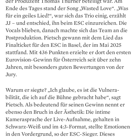
der Produzent Thomas Thurner beteiligt war. Am
Ende des Tages stand der Song „Wasted Love“. „Was
für ein geiles Lied!“, war sich das Trio einig, erzählt
JJ – und entschied, ihn beim ESC einzureichen. Die
Vocals blieben, danach machte sich das Team an die
Post­produktion. Pietsch gewann mit dem Lied das
Finalticket für den ESC in Basel, der im Mai 2025
stattfand. Mit 436 Punkten erzielte er dort den ­ersten
Euro­vision-Gewinn für Österreich seit über zehn
Jahren, mit besonders guten Bewertungen von der
Jury. ­
Warum er siegte? „Ich glaube, es ist die Vulnera­
bilität, die ich auf die Bühne gebracht habe“, sagt
Pietsch. Als bedeutend für seinen Gewinn nennt er
ebenso den Bruch in der Ästhetik: Die intime
Kamerasprache der Live-Aufnahme, gehalten in
Schwarz-Weiß und im 4:3-Format, stellte Emotionen
in den Vordergrund, so der ESC-Sieger. Dieses