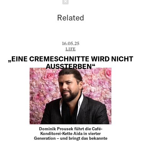
Schließen
Related
16.05.25
LIFE
„EINE CREMESCHNITTE WIRD NICHT
AUSSTERBEN“
Dominik Prousek führt die Café-
Konditorei-Kette Aida in vierter
Generation – und bringt das bekannte