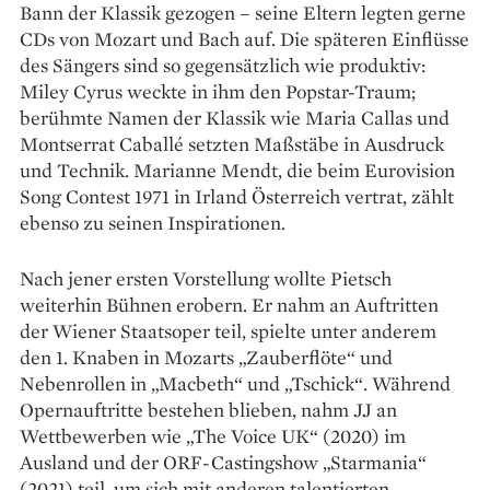
Bann der Klassik gezogen – seine Eltern legten gerne
CDs von Mozart und Bach auf. Die späteren Einflüsse
des Sängers sind so gegensätzlich wie produktiv:
Miley Cyrus ­weckte in ihm den Popstar-Traum;
berühmte Namen der Klassik wie Maria Callas und
Montserrat Caballé setzten Maßstäbe in Ausdruck
und Technik. Marianne Mendt, die beim Eurovision
Song Contest 1971 in Irland Österreich vertrat, zählt
ebenso zu seinen Inspirationen.
Nach jener ersten Vorstellung wollte Pietsch
weiterhin Bühnen erobern. Er nahm an Auftritten
der Wiener Staatsoper teil, spielte unter anderem
den 1. Knaben in Mozarts „Zauberflöte“ und
Nebenrollen in „Macbeth“ und „Tschick“. Während
Opernauftritte bestehen blieben, nahm JJ an
Wettbewerben wie „The Voice UK“ (2020) im
Ausland und der ORF-Castingshow „Starmania“
(2021) teil, um sich mit anderen talentierten