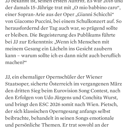
JJ bekannt ist, seinen ersten Auftritt. Es war 2016 und
der damals 15-Jährige trat mit „O mio babbino caro“,
einer Sopran-Arie aus der Oper „Gianni Schicchi“
von Giacomo Puccini, bei einem Schulkonzert auf. So
herausfordernd der Tag auch war, so prägend sollte
er bleiben. Die Begeisterung des Publikums führte
bei JJ zur Erkenntnis: „Wenn ich Menschen mit
meinem Gesang ein Lächeln ins Gesicht zaubern
kann – warum sollte ich es dann nicht auch beruflich
machen?“
JJ, ein ehemaliger Opernschüler der Wiener
Staatsoper, sicherte Österreich im vergangenen März
den dritten Sieg beim Eurovision Song Contest, nach
den Erfolgen von Udo Jürgens und Conchita Wurst,
und bringt den ESC 2026 somit nach Wien. Pietsch,
der sich klassischen Operngesang anfangs selbst
beibrachte, behandelt in seinen Songs emotionale
und persön­liche Themen. Er trat sowohl an der