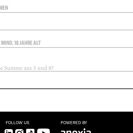
N MIND. 18 JAHRE ALT
die Summe aus 5 und 8?
N
FOLLOW US
POWERED BY
LinkedIn
Instagram
TikTok
YouTube