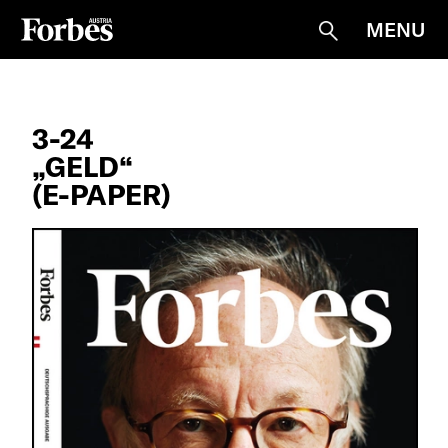
MENU
Suche
3-24
„GELD“
(E-PAPER)