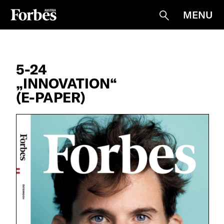
MENU
Suche
5-24
„INNOVATION“
(E-PAPER)