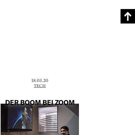
18.03.20
TECH
DER BOOM BEI ZOOM