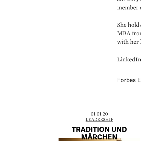
member of
She hold
MBA from
with her 
LinkedI
Forbes E
01.01.20
LEADERSHIP
TRADITION UND
MÄRCHEN