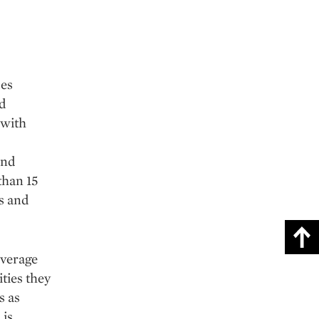
ces
ud
 with
and
than 15
s and
everage
ties they
s as
 is