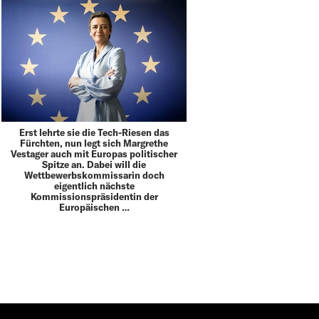
Erst lehrte sie die Tech-Riesen das
Fürchten, nun legt sich Margrethe
Vestager auch mit Europas politischer
Spitze an. Dabei will die
Wettbewerbskommissarin doch
eigentlich nächste
Kommissionspräsidentin der
Europäischen …