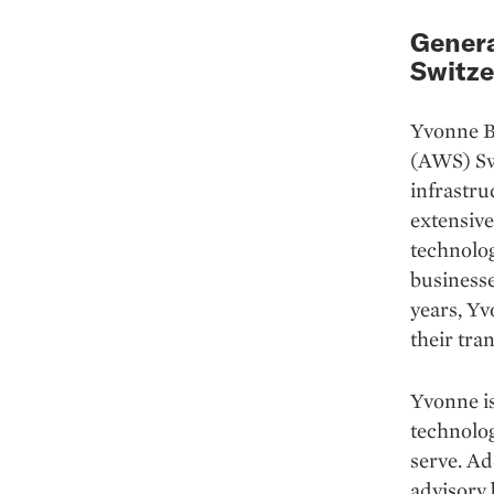
Gener
Switze
Yvonne B
(AWS) Sw
infrastru
extensive
technolog
businesse
years, Y
their tra
Yvonne is
technolo
serve. Ad
advisory 