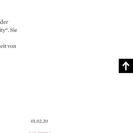
 der
y“. Sie
eit von
01.02.20