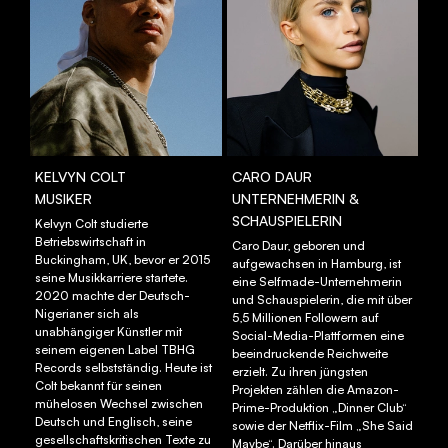
KELVYN COLT
CARO DAUR
MUSIKER
UNTERNEHMERIN &
SCHAUSPIELERIN
Kelvyn Colt studierte
Betriebswirtschaft in
Caro Daur, geboren und
Buckingham, UK, bevor er 2015
aufgewachsen in Hamburg, ist
seine Musikkarriere startete.
eine Selfmade-Unternehmerin
2020 machte der Deutsch-
und Schauspielerin, die mit über
Nigerianer sich als
5,5 Millionen Followern auf
unabhängiger Künstler mit
Social-Media-Plattformen eine
seinem eigenen Label TBHG
beeindruckende Reichweite
Records selbstständig. Heute ist
erzielt. Zu ihren jüngsten
Colt bekannt für seinen
Projekten zählen die Amazon-
mühelosen Wechsel zwischen
Prime-Produktion „Dinner Club“
Deutsch und Englisch, seine
sowie der Netflix-Film „She Said
gesellschaftskritischen Texte zu
Maybe“. Darüber hinaus