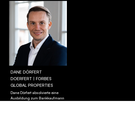
LISTMAKER
LISTDROP EVENT
JURY
PARTNER
KUNSTWERK
RECAP
DANE DÖRFERT
DOERFERT | FORBES
ARCHIV
GLOBAL PROPERTIES
Dane Dörfert absolvierte eine
Ausbildung zum Bankkaufmann
und studierte anschließend
Volkswirtschaftslehre. Nach
einem internationalen Master
und Berufserfahrungen im Start-
up-Bereich stieg er 2016 in den
Immobiliensektor ein. 2018