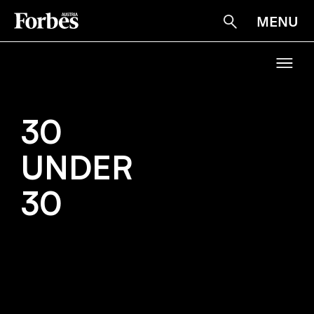
MENU
Suche
30
30
UNDER
UNDER
30
30