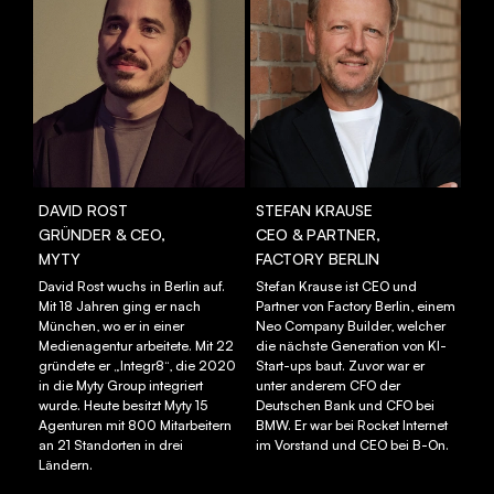
DAVID ROST
STEFAN KRAUSE
GRÜNDER & CEO,
CEO & PARTNER,
MYTY
FACTORY BERLIN
David Rost wuchs in Berlin auf.
Stefan Krause ist CEO und
Mit 18 Jahren ging er nach
Partner von Factory Berlin, einem
München, wo er in einer
Neo Company Builder, welcher
Medienagentur arbeitete. Mit 22
die nächste Generation von KI-
gründete er „Integr8“, die 2020
Start-ups baut. Zuvor war er
in die Myty Group integriert
unter anderem CFO der
wurde. Heute besitzt Myty 15
Deutschen Bank und CFO bei
Agenturen mit 800 Mitarbeitern
BMW. Er war bei Rocket Internet
HOME
an 21 Standorten in drei
im Vorstand und CEO bei B-On.
Ländern.
NARRATIV