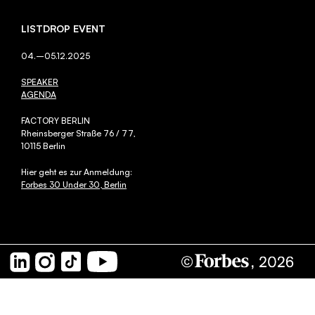
NARRATIV
LISTDROP EVENT
LISTMAKER
04.–05.12.2025
LISTDROP EVENT
SPEAKER
JURY
AGENDA
PARTNER
FACTORY BERLIN
Rheinsberger Straße 76 / 77,
KUNSTWERK
10115 Berlin
RECAP
Hier geht es zur Anmeldung:
Forbes 30 Under 30, Berlin
ARCHIV
LinkedIn
Instagram
TikTok
YouTube