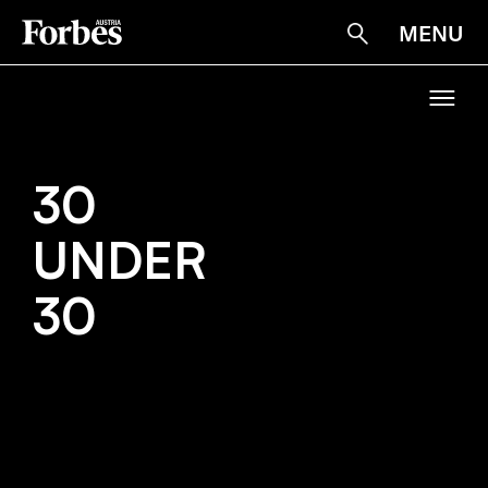
MENU
Suche
30
30
UNDER
UNDER
30
30
HOME