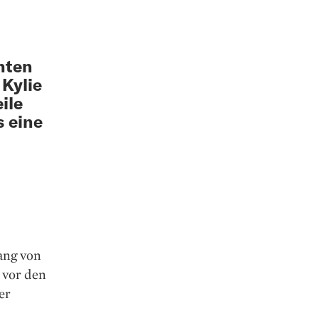
nten
 Kylie
ile
s eine
ang von
 vor den
er