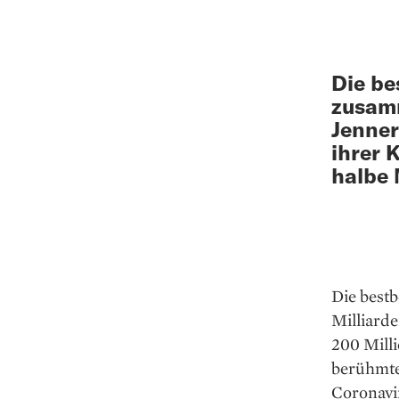
Die be
zusamm
Jenner
ihrer 
halbe 
Die bestb
Milliard
200 Mill
berühmte
Coronavi