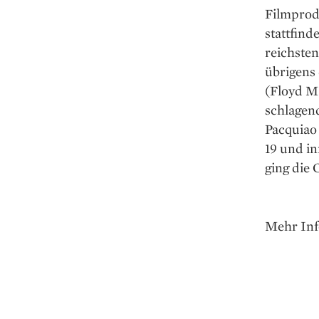
Filmprod
stattfind
reichste
übrigens 
(Floyd M
schlagen
Pacquiao 
19 und i
ging die 
Mehr Inf