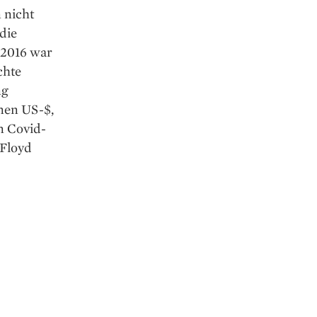
 nicht
 die
 2016 war
chte
ng
nen US-$,
n Covid-
 Floyd