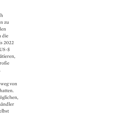
ch
en zu
den
 die
is 2022
 US-$
ätieren,
große
.
 weg von
hatten.
öglichen,
händler
elbst