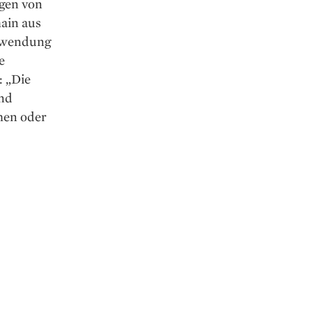
ngen von
hain aus
nwendung
e
: „Die
und
hmen oder