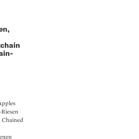
en,
kchain
ain-
 Apples
-Riesen
: Chained
genen