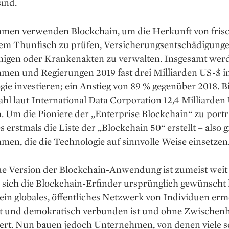
sind.
men verwenden Blockchain, um die Herkunft von fris
em Thunfisch zu prüfen, Versicherungsentschädigung
nigen oder Krankenakten zu verwalten. Insgesamt wer
men und Regierungen 2019 fast drei Milliarden US-$ in
ie investieren; ein Anstieg von 89 % gegenüber 2018. B
Zahl laut International Data Corporation 12,4 Milliarden
. Um die Pioniere der „Enterprise Blockchain“ zu portr
s erstmals die Liste der „Blockchain 50“ erstellt – also 
en, die die Technologie auf sinnvolle Weise einsetzen
ue Version der Blockchain-Anwendung ist zumeist weit
 sich die Blockchain-Erfinder ursprünglich gewünscht 
e ein globales, öffentliches Netzwerk von Individuen erm
kt und demokratisch verbunden ist und ohne Zwischen
iert. Nun bauen jedoch Unternehmen, von denen viele s