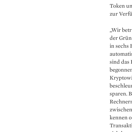
Token und
zur Verfü
„Wir betr
der Grün
in sechs 
automati
sind das 
begonnen
Kryptowä
beschleu
sparen. B
Rechnern 
zwischen
kennen od
Transakti