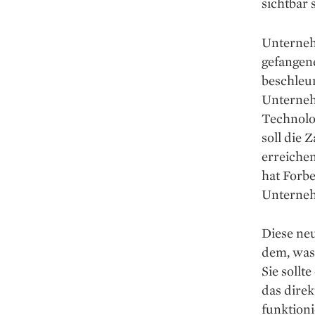
sichtbar 
Unterneh
gefangen
beschleu
Unterneh
Technolog
soll die 
erreichen
hat Forbe
Unternehm
Diese ne
dem, was
Sie sollt
das dire
funktion