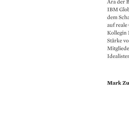
Ära der B
IBM Globa
dem Scha
auf reale
Kollegin
Stärke v
Mitgliede
Idealiste
Mark Zu