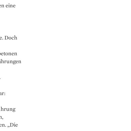
en eine
se. Doch
betonen
währungen
.
ar:
ührung
n,
n. „Die