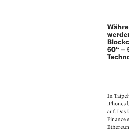
Währen
werde
Blockc
50“ – 
Techno
In Taipeh
iPhones 
auf. Das 
Finance s
Ethereum