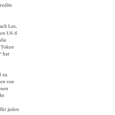
redite
Jack Lee,
nen US-$
 die
d Token
“ hat
$ zu
nen von
onen
ht
 für jeden