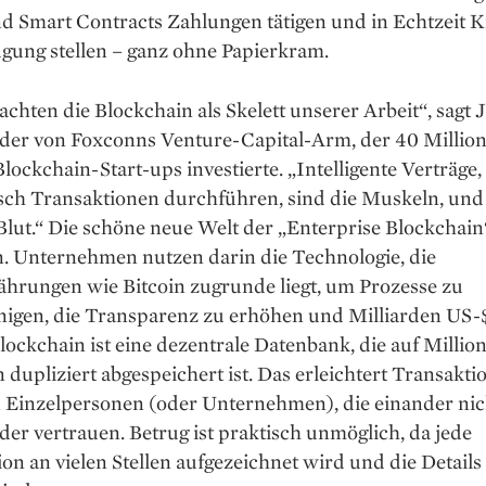
 Smart Contracts ­Zahlungen ­tätigen und in Echtzeit K
gung ­stellen – ganz ohne Papierkram.
achten die Blockchain als Skelett unserer Arbeit“, sagt 
der von Foxconns Venture-Capital-Arm, der 40 Millio
Blockchain-Start-ups investierte. „Intelligente Verträge,
sch Transaktionen durchführen, sind die Muskeln, un
Blut.“ Die schöne neue Welt der „Enterprise Blockchain
. Unternehmen nutzen darin die Technologie, die
hrungen wie Bitcoin zugrunde liegt, um Prozesse zu
nigen, die Transparenz zu erhöhen und Milliarden US-
lockchain ist eine dezentrale Datenbank, die auf Millio
dupliziert abgespeichert ist. Das erleichtert Transakti
 Einzelpersonen (oder Unternehmen), die einander nic
er vertrauen. Betrug ist praktisch unmöglich, da jede
on an vielen Stellen aufgezeichnet wird und die Details