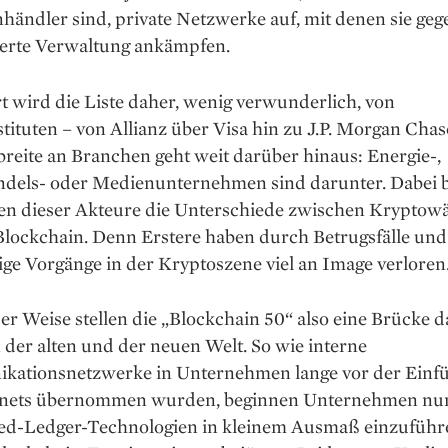
ändler sind, ­private Netzwerke auf, mit denen sie geg
sierte Verwaltung ankämpfen.
 wird die Liste daher, wenig verwunderlich, von
tituten – von ­Allianz über Visa hin zu J.P. Morgan Cha
reite an Branchen geht weit darüber hinaus: Energie-,
ndels- oder Medienunternehmen sind darunter. Dabei 
ten dieser Akteure die Unterschiede zwischen Krypto­
Blockchain. Denn Erstere haben durch Betrugsfälle und
ige Vorgänge in der Kryptoszene viel an Image verloren
er Weise stellen die „Blockchain 50“ also eine Brücke d
der alten und der neuen Welt. So wie interne
ationsnetzwerke in Unternehmen lange vor der Einf
rnets übernommen wurden, beginnen Unternehmen nu
ted-Ledger-Technologien in kleinem Ausmaß einzuführe