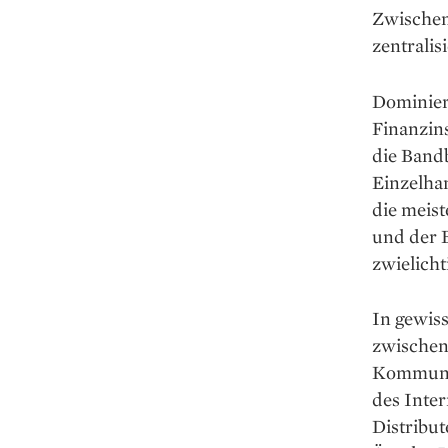
Zwischenh
zentra­li
Dominiert
Finanzins
die Bandb
Einzelha
die meis
und der 
zwielicht
In gewiss
zwischen 
Kommunik
des Inte
Distribu