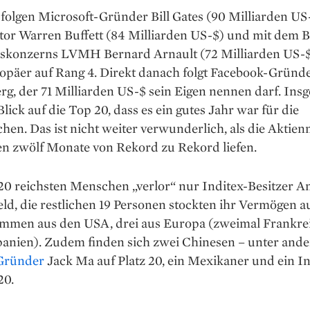
folgen Microsoft-Gründer Bill Gates (90 Milliarden US
tor Warren Buffett (84 Milliarden US-$) und mit dem B
skonzerns LVMH Bernard Arnault (72 Milliarden US-$
ropäer auf Rang 4. Direkt danach folgt Facebook-Gründ
g, der 71 Milliarden US-$ sein Eigen nennen darf. Ins
 Blick auf die Top 20, dass es ein gutes Jahr war für die
hen. Das ist nicht weiter verwunderlich, als die Aktien
en zwölf Monate von Rekord zu Rekord liefen.
20 reichsten Menschen „verlor“ nur Inditex-Besitzer 
ld, die restlichen 19 Personen stockten ihr Vermögen au
ammen aus den USA, drei aus Europa (zweimal Frankre
panien). Zudem finden sich zwei Chinesen – unter and
Gründer
Jack Ma auf Platz 20, ein Mexikaner und ein In
20.