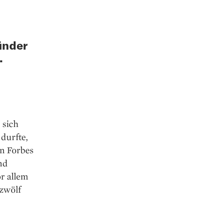
ünder
.
 sich
durfte,
en Forbes
nd
r allem
 zwölf