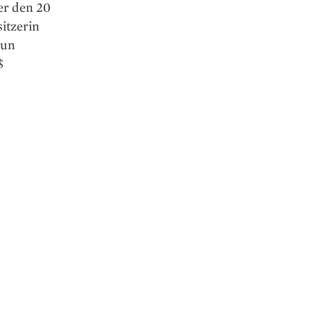
er den 20
itzerin
nun
$