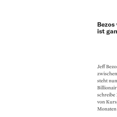
Bezos 
ist ga
Jeff Bezo
zwischenz
steht nun
Billionai
schreibe 
von Kursg
Monaten 