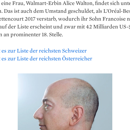
 eine Frau, Walmart-Erbin Alice Walton, findet sich unt
. Das ist auch dem Umstand geschuldet, als L’Oréal-Bes
ettencourt 2017 verstarb, wodurch ihr Sohn Francoise 
auf der Liste erscheint und zwar mit 42 Milliarden US-
an prominenter 18. Stelle.
 es zur Liste der reichsten Schweizer
 es zur Liste der reichsten Österreicher