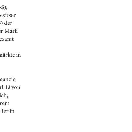
-$),
esitzer
) der
er Mark
gesamt
märkte in
Amancio
f. 13 von
ich,
erem
der in