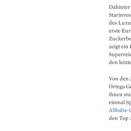
Dahinter 
Starinves
des Luxu
erste Eu
Zuckerber
zeigt ein
Superreic
den letzt
Von den 
Ortega Ge
ihnen st
einmal S
Alibaba-
den Top 