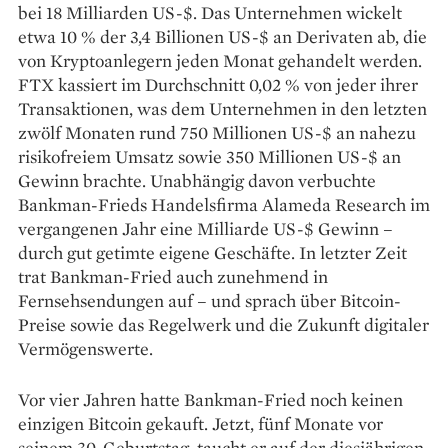
bei 18 Milliarden US-$. Das Unternehmen wickelt
etwa 10 % der 3,4 Billionen US-$ an Derivaten ab, die
von Kryptoanlegern jeden Monat gehandelt werden.
FTX kassiert im Durchschnitt 0,02 % von jeder ihrer
Transaktionen, was dem Unternehmen in den letzten
zwölf Monaten rund 750 Millionen US-$ an nahezu
risikofreiem Umsatz sowie 350 Millionen US-$ an
Gewinn brachte. Unabhängig davon verbuchte
Bankman-Frieds Handelsfirma Alameda Research im
vergangenen Jahr eine Milliarde US-$ Gewinn –
durch gut getimte eigene Geschäfte. In letzter Zeit
trat Bankman-Fried auch zunehmend in
Fernsehsendungen auf – und sprach über Bitcoin-
Preise sowie das Regelwerk und die Zukunft digitaler
Ver­mögenswerte.
Vor vier Jahren hatte Bankman-Fried noch keinen
einzigen Bitcoin gekauft. Jetzt, fünf Monate vor
seinem 30. Geburtstag, taucht er auf der diesjährigen