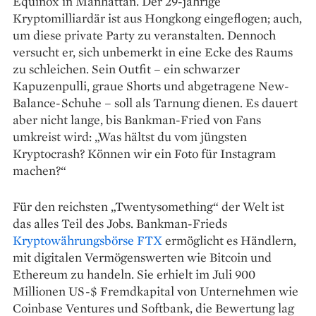
Equinox in Manhattan. Der 29-­jährige
Kryptomilliardär ist aus Hongkong eingeflogen; auch,
um diese private Party zu veranstalten. Dennoch
versucht er, sich unbemerkt in eine Ecke des Raums
zu schleichen. Sein Out­fit – ein schwarzer
Kapuzenpulli, graue Shorts und abgetragene New-
Balance-Schuhe – soll als Tarnung dienen. Es dauert
aber nicht lange, bis Bankman-Fried von Fans
umkreist wird: „Was hältst du vom jüngsten
Kryptocrash? Können wir ein Foto für Instagram
machen?“
Für den reichsten „Twentysomething“ der Welt ist
das alles Teil des Jobs. Bankman-Frieds
Kryptowährungsbörse FTX
ermöglicht es Händlern,
mit digitalen Vermögenswerten wie Bitcoin und
Ethereum zu handeln. Sie erhielt im Juli 900
Millionen US-$ Fremdkapital von Unter­nehmen wie
Coinbase Ventures und Softbank, die Bewertung lag