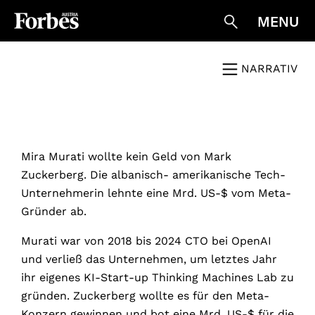
MENU
Suche
NARRATIV
Menü 
Mira Murati wollte kein Geld von Mark
Zuckerberg. Die albanisch- amerikanische Tech-
Unternehmerin lehnte eine Mrd. US-$ vom Meta-
Gründer ab.
Murati war von 2018 bis 2024 CTO bei OpenAI
und verließ das Unternehmen, um letztes Jahr
ihr eigenes KI-Start-up Thinking Machines Lab zu
gründen. Zuckerberg wollte es für den Meta-
Konzern gewinnen und bot eine Mrd. US-$ für die