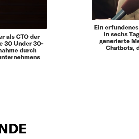
Ein erfundenes
in sechs Tag
r als CTO der
generierte M
e 30 Under 30-
Chatbots, 
rnahme durch
eunternehmens
ENDE