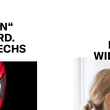
N“
RD.
SECHS
WI