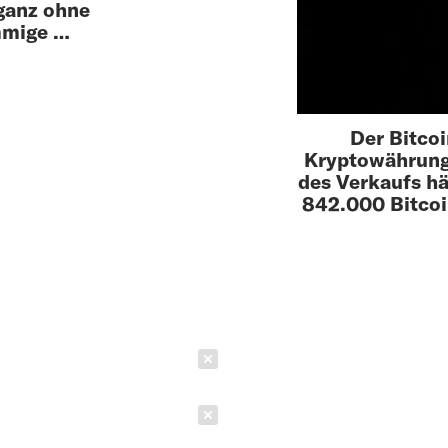
 ganz ohne
mmige …
Der Bitco
Kryptowährunge
des Verkaufs hä
842.000 Bitcoi
Schließen
Schließen