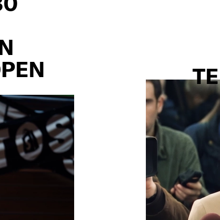
30
AN
OPEN
TE