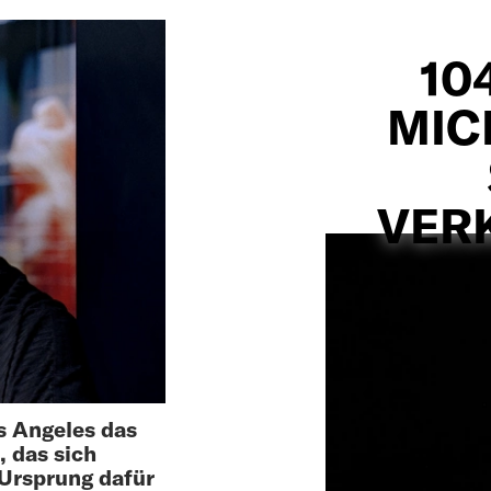
104
MIC
VER
s Angeles das
 das sich
 Ursprung dafür