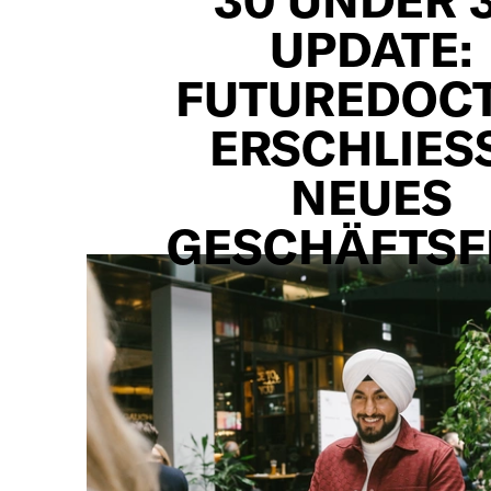
UPDATE:
FUTUREDOC
ERSCHLIESST
EUES G
ESCHÄFTSFE