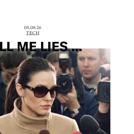
05.08.26
TECH
LL ME LIES …