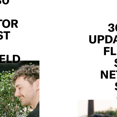
TOR
3
 N
UPDA
F
LD
ET