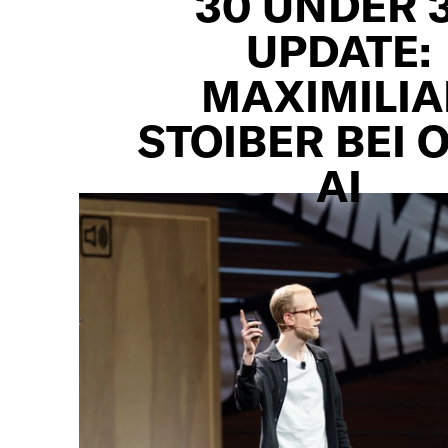
30 UNDER 
UPDATE:
MAXIMILI
STOIBER BEI 
AI